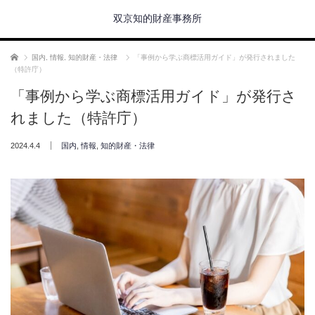
双京知的財産事務所
ホーム
国内
,
情報
,
知的財産・法律
「事例から学ぶ商標活用ガイド」が発行されました
（特許庁）
「事例から学ぶ商標活用ガイド」が発行さ
れました（特許庁）
2024.4.4
国内
,
情報
,
知的財産・法律