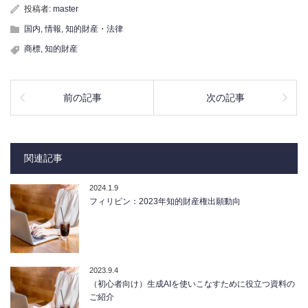
投稿者:
master
国内
,
情報
,
知的財産・法律
商標
,
知的財産
前の記事
次の記事
関連記事
2024.1.9
フィリピン：2023年知的財産権出願動向
2023.9.4
（初心者向け）生成AIを使いこなすために役立つ資料の
ご紹介