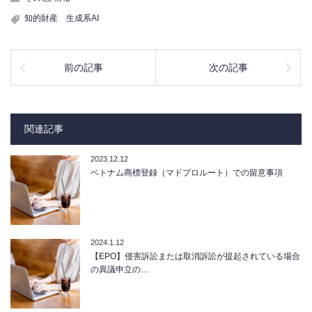
知的財産 生成系AI
前の記事
次の記事
関連記事
2023.12.12
ベトナム商標登録（マドプロルート）での留意事項
2024.1.12
【EPO】侵害訴訟または取消訴訟が提起されている場合
の異議申立の…