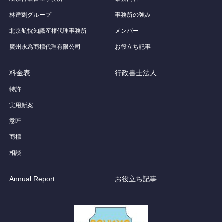
林達劉グループ
事務所の強み
北京航忱知識産権代理事務所
メンバー
廣州永為商標代理有限公司
お役立ち記事
料金表
行政書士法人
特許
実用新案
意匠
商標
相談
Annual Report
お役立ち記事